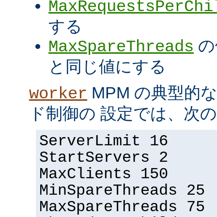
MaxRequestsPerChi
する
の
MaxSpareThreads
と同じ値にする
MPM の典型的
worker
ド制御の 設定では、次
ServerLimit 16
StartServers 2
MaxClients 150
MinSpareThreads 25
MaxSpareThreads 75