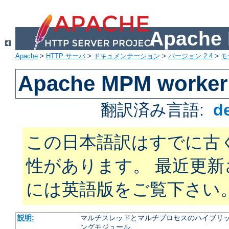
Apach
Apache
>
HTTP サーバ
>
ドキュメンテーション
>
バージョン 2.4
>
モ
Apache MPM worker
翻訳済み言語:
d
この日本語訳はすでに古
性があります。 最近更
には英語版をご覧下さい
説明:
マルチスレッドとマルチプロセスのハイブリッ
ングモジュール