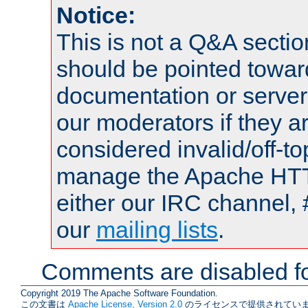
Notice:
This is not a Q&A sect
should be pointed towar
documentation or serve
our moderators if they a
considered invalid/off-t
manage the Apache HTTP
either our IRC channel, 
our
mailing lists
.
Comments are disabled fo
Copyright 2019 The Apache Software Foundation.
この文書は
Apache License, Version 2.0
のライセンスで提供されていま