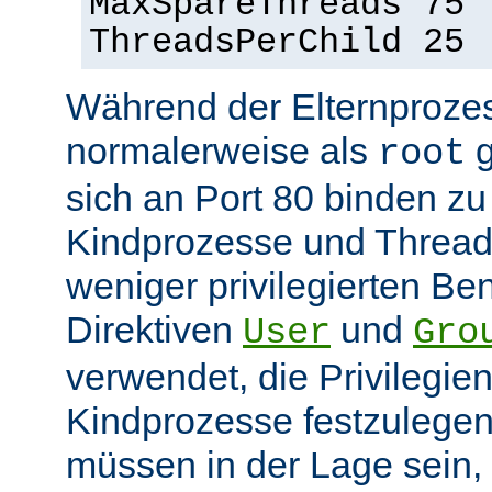
MaxSpareThreads 75
ThreadsPerChild 25
Während der Elternprozes
normalerweise als
g
root
sich an Port 80 binden z
Kindprozesse und Thread
weniger privilegierten Ben
Direktiven
und
User
Gro
verwendet, die Privilegie
Kindprozesse festzulegen
müssen in der Lage sein, 