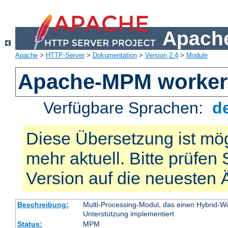
Apache
Apache
>
HTTP-Server
>
Dokumentation
>
Version 2.4
>
Module
Apache-MPM worker
Verfügbare Sprachen:
d
Diese Übersetzung ist mög
mehr aktuell. Bitte prüfen 
Version auf die neuesten
Beschreibung:
Multi-Processing-Modul, das einen Hybrid-We
Unterstützung implementiert
Status:
MPM