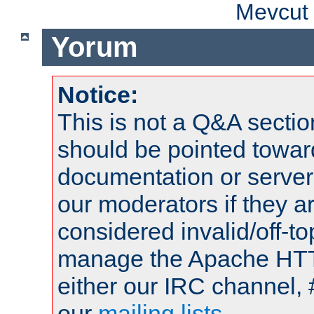
Mevcut 
Yorum
Notice:
This is not a Q&A sect
should be pointed towar
documentation or serve
our moderators if they a
considered invalid/off-t
manage the Apache HTTP
either our IRC channel, 
our
mailing lists
.