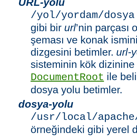
URL-yolu
/yol/yordam/dosya
gibi bir
url
’nin parçası 
şeması ve konak ismini 
dizgesini betimler.
url-
sisteminin kök dizinine
ile beli
DocumentRoot
dosya yolu betimler.
dosya-yolu
/usr/local/apache
örneğindeki gibi yerel 