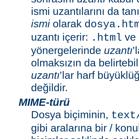
ismi uzantılarını da tan
ismi
olarak
dosya.ht
uzantı içerir:
ve
.html
yönergelerinde
uzantı
’
olmaksızın da belirtebili
uzantı
’lar harf büyüklü
değildir.
MIME-türü
Dosya biçiminin,
text
gibi aralarına bir / konu