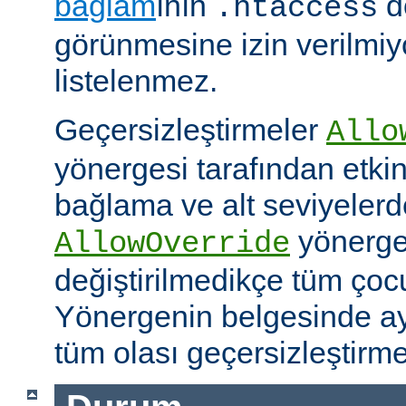
bağlam
ının
d
.htaccess
görünmesine izin verilmiy
listelenmez.
Geçersizleştirmeler
Allo
yönergesi tarafından etkinle
bağlama ve alt seviyeler
yönergel
AllowOverride
değiştirilmedikçe tüm çoc
Yönergenin belgesinde ayr
tüm olası geçersizleştirme i