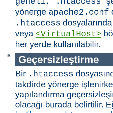
" ş
geneli, .htaccess
yönerge
apache2.conf
dosyalarında
.htaccess
veya
böl
<VirtualHost>
her yerde kullanılabilir.
Geçersizleştirme
Bir
dosyasın
.htaccess
takdirde yönerge işlenirk
yapılandırma geçersizleşi
olacağı burada belirtilir.