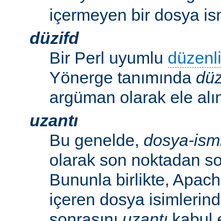
içermeyen bir dosya ism
düzifd
Bir Perl uyumlu
düzenli
Yönerge tanımında
düz
argüman olarak ele alın
uzantı
Bu genelde,
dosya-ism
olarak son noktadan so
Bununla birlikte, Apac
içeren dosya isimlerind
sonrasını
uzantı
kabul 