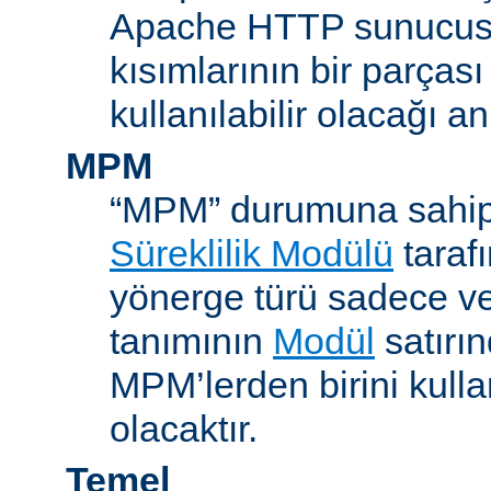
Apache HTTP sunucus
kısımlarının bir parças
kullanılabilir olacağı a
MPM
“MPM” durumuna sahip
Süreklilik Modülü
taraf
yönerge türü sadece v
tanımının
Modül
satırın
MPM’lerden birini kull
olacaktır.
Temel