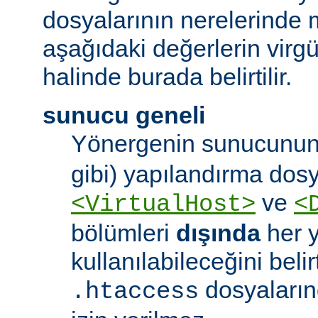
dosyalarının nerelerinde 
aşağıdaki değerlerin virgül 
halinde burada belirtilir.
sunucu geneli
Yönergenin sunucunun
gibi) yapılandırma dos
ve
<VirtualHost>
<
bölümleri
dışında
her 
kullanılabileceğini belirt
dosyaları
.htaccess