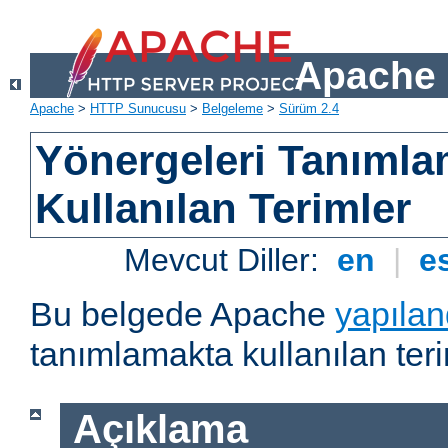
Apache 
Apache
>
HTTP Sunucusu
>
Belgeleme
>
Sürüm 2.4
Yönergeleri Tanımla
Kullanılan Terimler
Mevcut Diller:
en
|
e
Bu belgede Apache
yapılan
tanımlamakta kullanılan teri
Açıklama