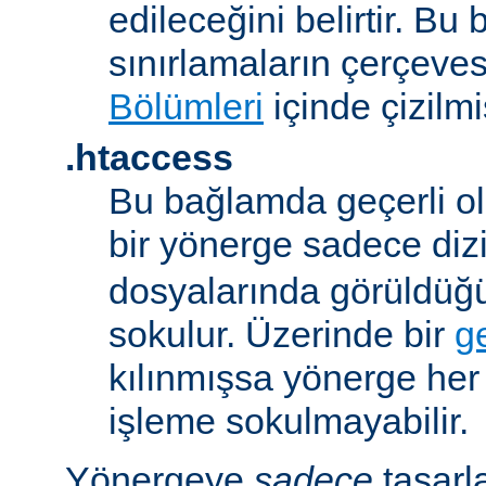
edileceğini belirtir. B
sınırlamaların çerçeve
Bölümleri
içinde çizilmiş
.htaccess
Bu bağlamda geçerli ol
bir yönerge sadece dizi
dosyalarında görüldüğ
sokulur. Üzerinde bir
g
kılınmışsa yönerge he
işleme sokulmayabilir.
Yönergeye
sadece
tasarl