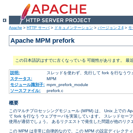
Apache
>
HTTP サーバ
>
ドキュメンテーション
>
バージョン 2.4
>
モ
Apache MPM prefork
この日本語訳はすでに古くなっている 可能性があります。 最
説明:
スレッドを使わず、先行して fork を行なう
ステータス:
MPM
モジュール識別子:
mpm_prefork_module
ソースファイル:
prefork.c
概要
このマルチプロセッシングモジュール (MPM) は、 Unix 上での
て fork を行なう ウェブサーバを実装しています。 スレッド
使用が適切でしょう。 あるリクエストで発生した問題が他のリクエ
この MPM は非常に自律的なので、この MPM の設定ディレク