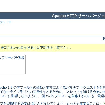
Apache HTTP サーバ バージョン
ジュール
近更新された内容を見るには英語版をご覧下さい。
ウェブサーバを実装
 Apache 1.3 のデフォルトの挙動と非常によく似た方法で リクエス
セーフでないライブラリとの互換性をとるために、 スレッドを避ける必要
ストに影響しないように、 個々のリクエストを単離するのにも、最適な 
ティブを 調整する必要はほとんどないでしょう。もっとも重要なことは、