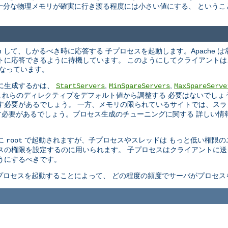
十分な物理メモリが確実に行き渡る程度には小さい値にする、 というこ
en して、しかるべき時に応答する 子プロセスを起動します。Apache 
トに応答できるように待機しています。 このようにしてクライアント
 なっています。
に生成するかは、
,
,
StartServers
MinSpareServers
MaxSpareServe
はこれらのディレクティブをデフォルト値から調整する 必要はないでしょう。
す必要があるでしょう。 一方、メモリの限られているサイトでは、スラ
必要があるでしょう。プロセス生成のチューニングに関する 詳しい情
めに
で起動されますが、子プロセスやスレッドは もっと低い権限のユー
root
プロセスの権限を設定するのに用いられます。 子プロセスはクライアントに
うにするべきです。
プロセスを起動することによって、 どの程度の頻度でサーバがプロセス