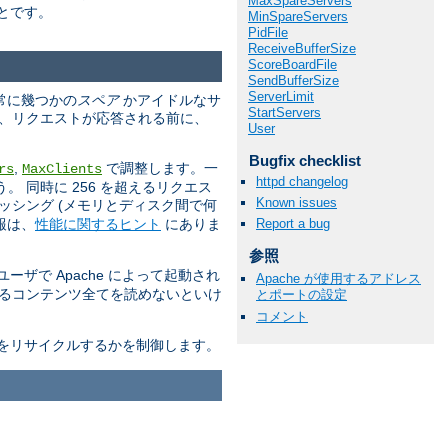
MaxSpareServers
とです。
MinSpareServers
PidFile
ReceiveBufferSize
ScoreBoardFile
SendBufferSize
ServerLimit
は常に幾つかの
スペア
かアイドルなサ
StartServers
は、リクエストが応答される前に、
User
Bugfix checklist
,
で調整します。一
rs
MaxClients
httpd changelog
 同時に 256 を超えるリクエス
Known issues
ッシング (メモリとディスク間で何
報は、
性能に関するヒント
にありま
Report a bug
参照
ザで Apache によって起動され
Apache が使用するアドレス
送るコンテンツ全てを読めないといけ
とポートの設定
コメント
をリサイクルするかを制御します。