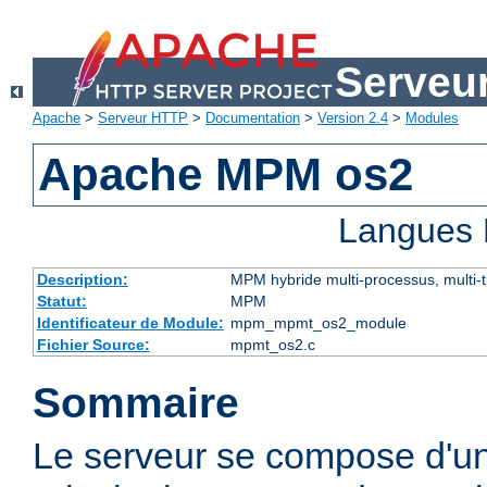
Serveu
Apache
>
Serveur HTTP
>
Documentation
>
Version 2.4
>
Modules
Apache MPM os2
Langues 
Description:
MPM hybride multi-processus, multi-
Statut:
MPM
Identificateur de Module:
mpm_mpmt_os2_module
Fichier Source:
mpmt_os2.c
Sommaire
Le serveur se compose d'u