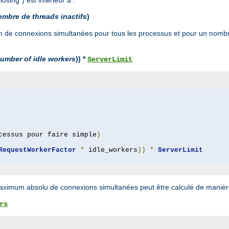
ombre de threads inactifs
)
um de connexions simultanées pour tous les processus et pour un nom
umber of idle workers
)) *
ServerLimit
cessus pour faire simple
)
RequestWorkerFactor
*
 idle_workers
))
*
ServerLimit
 maximum absolu de connexions simultanées peut être calculé de manière
rs