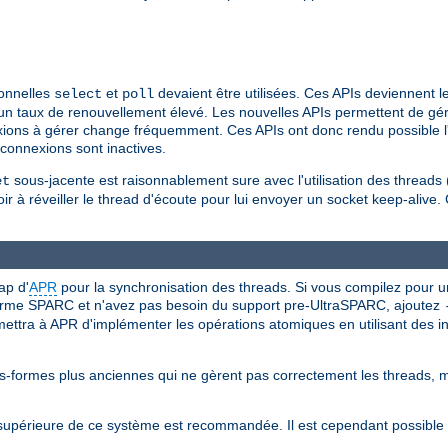
ionnelles
et
devaient être utilisées. Ces APIs deviennent le
select
poll
n taux de renouvellement élevé. Les nouvelles APIs permettent de gé
exions à gérer change fréquemment. Ces APIs ont donc rendu possible l
connexions sont inactives.
sous-jacente est raisonnablement sure avec l'utilisation des threads
et
oir à réveiller le thread d'écoute pour lui envoyer un socket keep-alive.
ap d'
APR
pour la synchronisation des threads. Si vous compilez pour u
forme SPARC et n'avez pas besoin du support pre-UltraSPARC, ajoutez
mettra à APR d'implémenter les opérations atomiques en utilisant des i
-formes plus anciennes qui ne gèrent pas correctement les threads, m
u supérieure de ce système est recommandée. Il est cependant possib