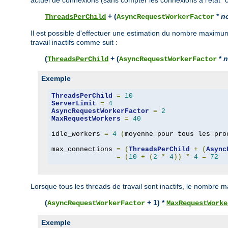
+ (
*
n
ThreadsPerChild
AsyncRequestWorkerFactor
Il est possible d'effectuer une estimation du nombre maxim
travail inactifs comme suit :
(
+ (
*
n
ThreadsPerChild
AsyncRequestWorkerFactor
Exemple
ThreadsPerChild
=
10
ServerLimit
=
4
AsyncRequestWorkerFactor
=
2
MaxRequestWorkers
=
40
idle_workers 
=
4
(
moyenne pour tous les pro
max_connections 
=
(
ThreadsPerChild
+
(
Async
=
(
10
+
(
2
*
4
))
*
4
=
72
Lorsque tous les threads de travail sont inactifs, le nombre
(
+ 1) *
AsyncRequestWorkerFactor
MaxRequestWorke
Exemple