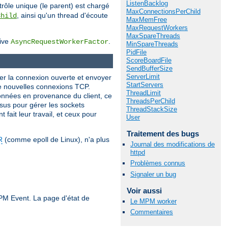
ListenBacklog
rôle unique (le parent) est chargé
MaxConnectionsPerChild
, ainsi qu'un thread d'écoute
Child
MaxMemFree
MaxRequestWorkers
MaxSpareThreads
tive
.
AsyncRequestWorkerFactor
MinSpareThreads
PidFile
ScoreBoardFile
SendBufferSize
ServerLimit
er la connexion ouverte et envoyer
StartServers
de nouvelles connexions TCP.
ThreadLimit
nnées en provenance du client, ce
ThreadsPerChild
sus pour gérer les sockets
ThreadStackSize
 fait leur travail, et ceux pour
User
Traitement des bugs
R
(comme epoll de Linux), n'a plus
Journal des modifications de
httpd
Problèmes connus
Signaler un bug
Voir aussi
MPM Event. La page d'état de
Le MPM worker
Commentaires