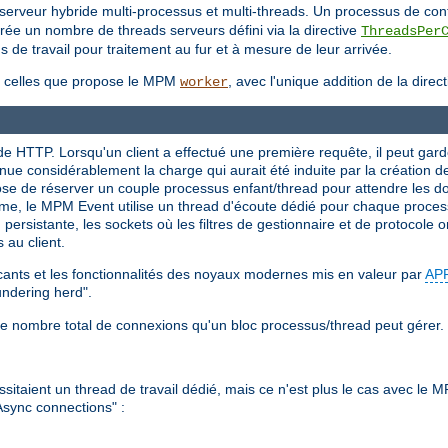
erveur hybride multi-processus et multi-threads. Un processus de cont
ée un nombre de threads serveurs défini via la directive
ThreadsPer
ds de travail pour traitement au fur et à mesure de leur arrivée.
s à celles que propose le MPM
, avec l'unique addition de la direc
worker
 HTTP. Lorsqu'un client a effectué une première requête, il peut gard
inue considérablement la charge qui aurait été induite par la création 
 de réserver un couple processus enfant/thread pour attendre les do
ème, le MPM Event utilise un thread d'écoute dédié pour chaque proces
ersistante, les sockets où les filtres de gestionnaire et de protocole ont
 au client.
ocants et les fonctionnalités des noyaux modernes mis en valeur par
AP
undering herd".
le nombre total de connexions qu'un bloc processus/thread peut gérer.
taient un thread de travail dédié, mais ce n'est plus le cas avec le 
Async connections" :