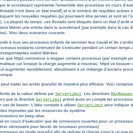
 que le scoreboard représente l'ensemble des processus en cours d'exécu
 threads n'est dans un état inactif) et si le nombre de requêtes actives s
 bloquent les nouvelles requêtes qui pourraient être servies et sont en 
). La plupart du temps, ces threads sont bloqués dans un état d'arrêt 
g
 ainsi libérer une entrée dans le scoreboard (par exemple dans le cas 
ve). Voici deux scénarios courants :
de à tous ses processus enfants de terminer leur travail et de s'arrête
rocessus existants continuent de s'exécuter pendant un certain temps a
orrespondantes soient libérées.
ur que httpd commence à stopper certains processus (par exemple pour
blèmatique car lorsque la charge augmente à nouveau, httpd va essayer
peut augmenter sensiblement, aboutissant à un mélange d'anciens proces
lconque.
 peut traiter les arrêts graceful de manière plus efficace. Voici certaine
limite de la valeur définie par
. Les directives
ServerLimit
MaxReques
ors que la directive
prend aussi en compte les proccessus
ServerLimit
 cas de besoin. L'idée consiste à utiliser
pour indiquer à
ServerLimit
imites imposées par les ressources du système.
onnexions en keep-alive.
ravail en cours d'exécution que de connexions ouvertes pour un process
'avérer nécessaire pour lancer de nouveaux processus).
 processus en mode graceful afin de réduire la charge jusqu'à ce que t