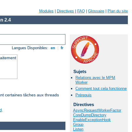
Modules
|
Directives
|
FAQ
|
Glossaire
|
Plan du site
n 2.4
Langues Disponibles:
en
|
fr
raitement
Sujets
Relations avec le MPM
Worker
Comment tout cela fonctionne
nt certaines tâches aux threads
Prérequis
Directives
.
d
AsyncRequestWorkerFactor
CoreDumpDirectory
EnableExceptionHook
Group
Listen