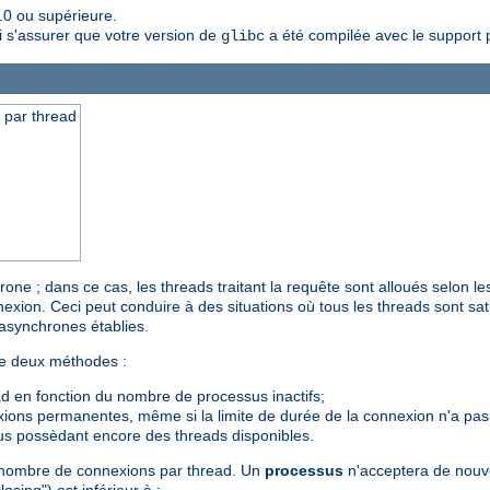
.0 ou supérieure.
i s'assurer que votre version de
a été compilée avec le support 
glibc
 par thread
 ; dans ce cas, les threads traitant la requête sont alloués selon le
exion. Ceci peut conduire à des situations où tous les threads sont sa
 asynchrones établies.
se deux méthodes :
ad en fonction du nombre de processus inactifs;
xions permanentes, même si la limite de durée de la connexion n'a pas é
us possèdant encore des threads disponibles.
du nombre de connexions par thread. Un
processus
n'acceptera de nouve
sing") est inférieur à :