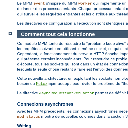
Le MPM
s'inspire du MPM
qui implémente un s
event
worker
de lancer des processus enfants. Chaque processus enfant cr
qui surveille les requêtes entrantes et les distribue aux threa
Les directives de configuration à l'exécution sont identique
Comment tout cela fonctionne
Ce module MPM tente de résoudre le "problème keep alive" de
les requêtes suivante en utilisant le même socket, ce qui dim
Cependant, le fonctionnement du serveur HTTP Apache impose
qui présente certains inconvénients. Pour résoudre ce probl
d'écoute, tous les sockets qui sont dans un état de connexion p
lesquels la seule chose restant à faire est l'envoi des données
Cette nouvelle architecture, en exploitant les sockets non bl
besoin du
pour éviter le problème de "th
Mutex
mpm-accept
La directive
permet de définir 
AsyncRequestWorkerFactor
Connexions asynchrones
Avec les MPM précédents, les connexions asynchrones nécessi
montre de nouvelles colonnes dans la section "
mod_status
Writing