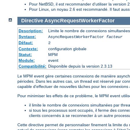
Pour NetBSD, il est recommander d'utiliser la version 2
Pour Linux, un noyau 2.6 est recommandé. Il faut auss
Directive
AsyncRequestWorkerFactor
Description:
Limite le nombre de connexions simultanées
Syntaxe:
AsyncRequestWorkerFactor
facteur
Défaut:
2
Contexte:
configuration globale
Statut:
MPM
Module:
event
Compatibilité:
Disponible depuis la version 2.3.13
Le MPM event gère certaines connexions de manière asynchrone
périodes. Dans les autres cas, un thread est réservé par conn
capable d'effectuer de nouvelles tâches pour les connexions
Pour minimiser les effets de ce problème, le MPM event utili
il limite le nombre de connexions simultanées par thre
si tous les processus sont occupés, il ferme des conne
clients concernés à se reconnecter à un autre process
Cette directive permet de personnaliser finement la limite 
actuel de connexions (sans compter les connexions à l'état "clo