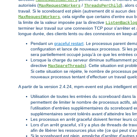
autorisés (
/
), alors
MaxRequestWorkers
ThreadsPerChild
travail. Si le scoreboard est plein (autrement dit si aucun des
, cela signifie que certains d'entre eux
MaxRequestWorkers
la limite de la valeur imposée par la directive
ListenBacklo
terminer leur travail sur une connexion TCP pour s'arrêter et
longue durée, des clients lents ou des connexions en keep-ali
Pendant un
graceful restart
. Le processus parent deman
configuration et lance de nouveaux processus. Si les p
sera partiellement occupé jusqu'à ce que les entrées c
Lorsque la charge du serveur diminue suffisamment po
directive
). Cette situation est pro
MaxSpareThreads
Si cette situation se répète, le nombre de processus 
nouveaux processus tentant d'effectuer un travail que
A partir de la version 2.4.24, mpm-event est plus intelligent et
Utilisation de toutes les entrées du scoreboard dans la 
permettent de limiter le nombre de processus actifs, al
l'utilisation d'entrées supplémentaires du scoreboard en
supplémentaires seront tolérés avant d'atteindre les l
Les processus en arrêt graceful doivent fermer leurs c
Lors d'un arrêt graceful, s'il y a plus de threads de t
afin de libérer les ressources plus vite (ce qui peut s
Si le scoreboard est plein, empêche d'arrêter d'autres