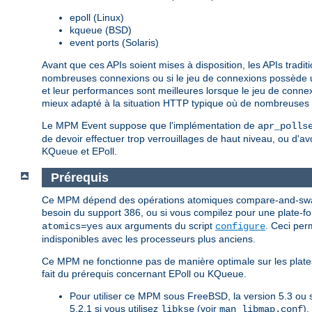
epoll (Linux)
kqueue (BSD)
event ports (Solaris)
Avant que ces APIs soient mises à disposition, les APIs tradit
nombreuses connexions ou si le jeu de connexions possède u
et leur performances sont meilleures lorsque le jeu de conn
mieux adapté à la situation HTTP typique où de nombreuses 
Le MPM Event suppose que l'implémentation de
apr_polls
de devoir effectuer trop verrouillages de haut niveau, ou d'av
KQueue et EPoll.
Prérequis
Ce MPM dépend des opérations atomiques compare-and-sw
besoin du support 386, ou si vous compilez pour une plate-
aux arguments du script
. Ceci per
atomics=yes
configure
indisponibles avec les processeurs plus anciens.
Ce MPM ne fonctionne pas de manière optimale sur les plates
fait du prérequis concernant EPoll ou KQueue.
Pour utiliser ce MPM sous FreeBSD, la version 5.3 o
5.2.1 si vous utilisez
(voir
).
libkse
man libmap.conf