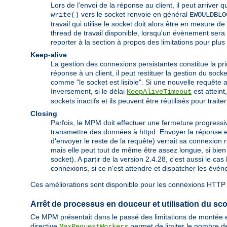
Lors de l'envoi de la réponse au client, il peut arriver q
vers le socket renvoie en général
write()
EWOULDBLO
travail qui utilise le socket doit alors être en mesure d
thread de travail disponible, lorsqu'un évènement sera 
reporter à la section à propos des limitations pour plus 
Keep-alive
La gestion des connexions persistantes constitue la pr
réponse à un client, il peut restituer la gestion du so
comme "le socket est lisible". Si une nouvelle requête a
Inversement, si le délai
est atteint
KeepAliveTimeout
sockets inactifs et ils peuvent être réutilisés pour trait
Closing
Parfois, le MPM doit effectuer une fermeture progressi
transmettre des données à httpd. Envoyer la réponse et
d'envoyer le reste de la requête) verrait sa connexion r
mais elle peut tout de même être assez longue, si bien q
socket). A partir de la version 2.4.28, c'est aussi le c
connexions, si ce n'est attendre et dispatcher les évèn
Ces améliorations sont disponible pour les connexions HTT
Arrêt de processus en douceur et utilisation du sc
Ce MPM présentait dans le passé des limitations de montée en
directive
permet de limiter le nombre d
MaxRequestWorkers