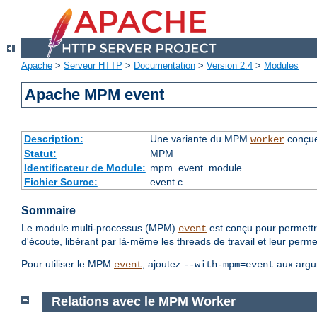
Apache
>
Serveur HTTP
>
Documentation
>
Version 2.4
>
Modules
Apache MPM event
Description:
Une variante du MPM
conçue
worker
Statut:
MPM
Identificateur de Module:
mpm_event_module
Fichier Source:
event.c
Sommaire
Le module multi-processus (MPM)
est conçu pour permettr
event
d'écoute, libérant par là-même les threads de travail et leur perme
Pour utiliser le MPM
, ajoutez
aux argu
event
--with-mpm=event
Relations avec le MPM Worker