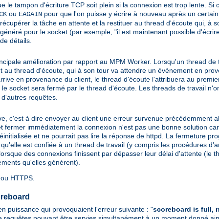
ue le tampon d'écriture TCP soit plein si la connexion est trop lente. Si 
ou
pour que l'on puisse y écrire à nouveau après un certain 
CK
EAGAIN
e récupérer la tâche en attente et la restituer au thread d'écoute qui, à s
généré pour le socket (par exemple, "il est maintenant possible d'écrire
de détails.
incipale amélioration par rapport au MPM Worker. Lorsqu'un thread de tr
cket au thread d'écoute, qui à son tour va attendre un évènement en pr
rrive en provenance du client, le thread d'écoute l'attribuera au premier
, le socket sera fermé par le thread d'écoute. Les threads de travail n'
er d'autres requêtes.
ve, c'est à dire envoyer au client une erreur survenue précédemment al
 fermer immédiatement la connexion n'est pas une bonne solution car le
éinitialisée et ne pourrait pas lire la réponse de httpd. La fermeture pr
u'elle est confiée à un thread de travail (y compris les procédures d'ar
as lorsque des connexions finissent par dépasser leur délai d'attente (le 
ements qu'elles génèrent).
P ou HTTPS.
oreboard
 puissance qui provoquaient l'erreur suivante : "
scoreboard is full
e requêtes pouvant être servies simultanément à un moment donné ai