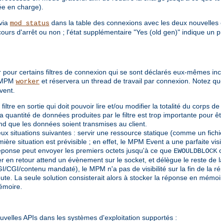
tée en charge).
 via
dans la table des connexions avec les deux nouvelles c
mod_status
cours d'arrêt ou non ; l'état supplémentaire "Yes (old gen)" indique un
 pour certains filtres de connexion qui se sont déclarés eux-mêmes i
u MPM
et réservera un thread de travail par connexion. Notez qu
worker
vent.
filtre en sortie qui doit pouvoir lire et/ou modifier la totalité du corps 
i la quantité de données produites par le filtre est trop importante pour
end que les données soient transmises au client.
eux situations suivantes : servir une ressource statique (comme un fich
ituation est prévisible ; en effet, le MPM Event a une parfaite visibili
a réponse peut envoyer les premiers octets jusqu'à ce que
EWOULDBLOCK
er en retour attend un évènement sur le socket, et délègue le reste de
I/CGI/contenu mandaté), le MPM n'a pas de visibilité sur la fin de la rép
te. La seule solution consisterait alors à stocker la réponse en mémoir
mémoire.
uvelles APIs dans les systèmes d'exploitation supportés :