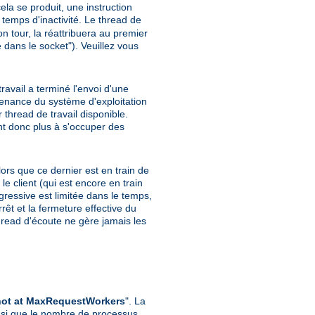
cela se produit, une instruction
temps d'inactivité. Le thread de
on tour, la réattribuera au premier
 dans le socket"). Veuillez vous
avail a terminé l'envoi d'une
ovenance du système d'exploitation
 thread de travail disponible.
ont donc plus à s'occuper des
ors que ce dernier est en train de
 client (qui est encore en train
ogressive est limitée dans le temps,
rêt et la fermeture effective du
thread d'écoute ne gère jamais les
, not at MaxRequestWorkers
". La
nsi que le nombre de processus