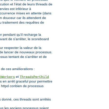
tion et l'état de leurs threads de
ervies est inférieur à
l'occurrence mises en attente (dans
en douceur car ils attendent de
du traitement des requêtes de
r pendant qu'il recharge la
vant de s'arrêter, le scoreboard
 respecter la valeur de la
 de lancer de nouveaux processus.
sus tentant de s'arrêter et de
s de ces améliorations :
et
tWorkers
ThreadsPerChild
 en arrêt graceful pour permettre
 httpd conbien de processus
us donné, ces threads sont arrêtés
ous les anciens processus soient