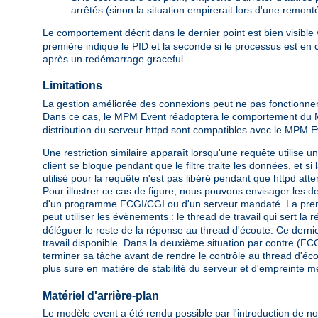
arrêtés (sinon la situation empirerait lors d'une remon
Le comportement décrit dans le dernier point est bien visible
première indique le PID et la seconde si le processus est en 
après un redémarrage graceful.
Limitations
La gestion améliorée des connexions peut ne pas fonctionner
Dans ce cas, le MPM Event réadoptera le comportement d
distribution du serveur httpd sont compatibles avec le MPM E
Une restriction similaire apparaît lorsqu'une requête utilise un 
client se bloque pendant que le filtre traite les données, et s
utilisé pour la requête n'est pas libéré pendant que httpd att
Pour illustrer ce cas de figure, nous pouvons envisager les d
d'un programme FCGI/CGI ou d'un serveur mandaté. La première s
peut utiliser les évènements : le thread de travail qui sert l
déléguer le reste de la réponse au thread d'écoute. Ce derni
travail disponible. Dans la deuxième situation par contre (FCG
terminer sa tâche avant de rendre le contrôle au thread d'écou
plus sure en matière de stabilité du serveur et d'empreinte 
Matériel d'arrière-plan
Le modèle event a été rendu possible par l'introduction de no