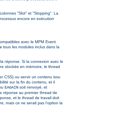
olonnes "Slot" et "Stopping". La
 processus encore en exécution
ncompatibles avec le MPM Event.
e tous les modules inclus dans la
de la réponse. Si la connexion avec le
 être stockée en mémoire, le thread
ier CSS) ou servir un contenu issu
té sur la fin du contenu, et il
ou
soit renvoyé, et
EAGAIN
 la réponse au premier thread de
onse, et le thread de travail doit
e, mais ce ne serait pas l'option la